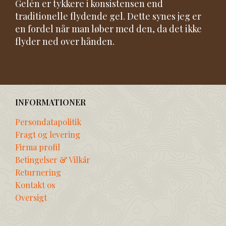
Gelén er tykkere i konsistensen end
traditionelle flydende gel. Dette synes jeg er
en fordel når man løber med den, da det ikke
flyder ned over hånden.
INFORMATIONER
Persondatapolitik
Fragt og levering
Firma profil
Betingelser & Vilkår
Returnering
Kontakt os
Oversigt