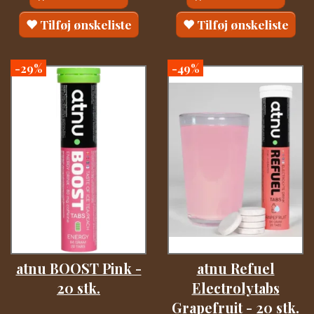
Tilføj ønskeliste
Tilføj ønskeliste
-29%
-49%
atnu BOOST Pink -
atnu Refuel
20 stk.
Electrolytabs
Grapefruit - 20 stk.