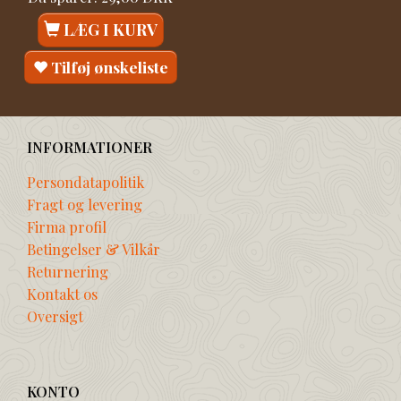
LÆG I KURV
Tilføj ønskeliste
INFORMATIONER
Persondatapolitik
Fragt og levering
Firma profil
Betingelser & Vilkår
Returnering
Kontakt os
Oversigt
KONTO