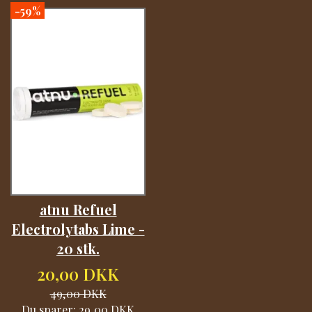
-59%
atnu Refuel
Electrolytabs Lime -
20 stk.
20,00 DKK
49,00 DKK
Du sparer:
29,00 DKK