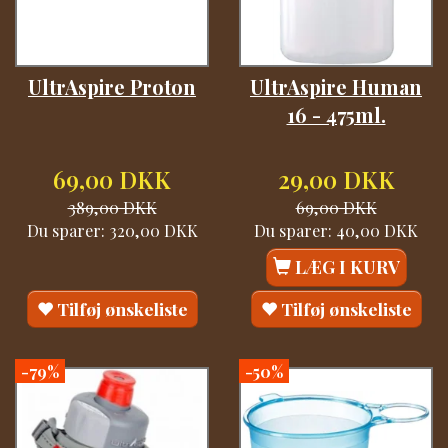
UltrAspire Proton
UltrAspire Human
16 - 475ml.
69,00 DKK
29,00 DKK
389,00 DKK
69,00 DKK
Du sparer:
320,00 DKK
Du sparer:
40,00 DKK
LÆG I KURV
Tilføj ønskeliste
Tilføj ønskeliste
-79%
-50%