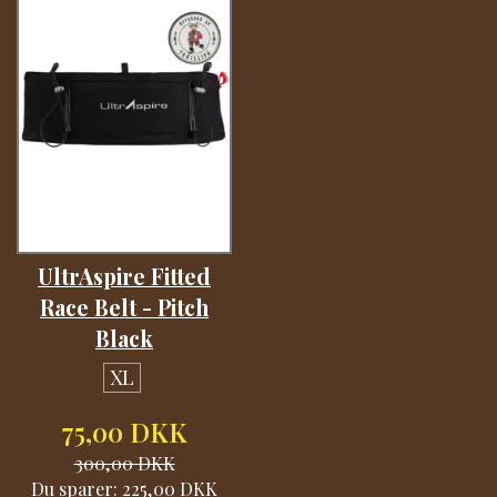
UltrAspire Fitted
Race Belt - Pitch
Black
XL
75,00 DKK
300,00 DKK
Du sparer:
225,00 DKK