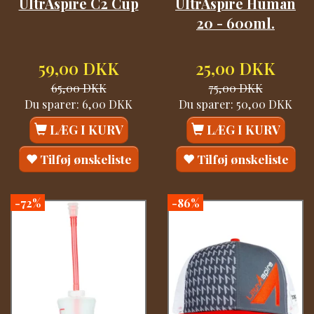
UltrAspire C2 Cup
UltrAspire Human
20 - 600ml.
59,00 DKK
25,00 DKK
65,00 DKK
75,00 DKK
Du sparer:
6,00 DKK
Du sparer:
50,00 DKK
LÆG I KURV
LÆG I KURV
Tilføj ønskeliste
Tilføj ønskeliste
-72%
-86%