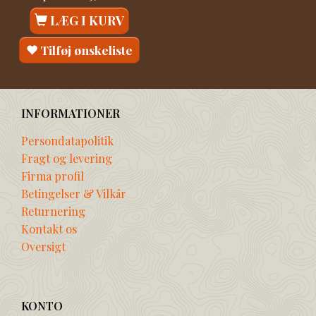
LÆG I KURV
Tilføj ønskeliste
INFORMATIONER
Persondatapolitik
Fragt og levering
Firma profil
Betingelser & Vilkår
Returnering
Kontakt os
Oversigt
KONTO