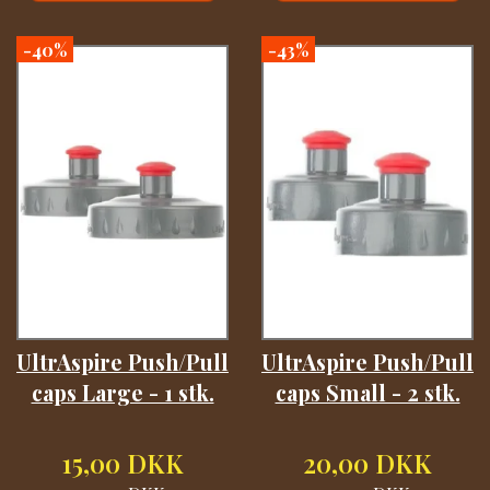
-40%
-43%
UltrAspire Push/Pull
UltrAspire Push/Pull
caps Large - 1 stk.
caps Small - 2 stk.
15,00 DKK
20,00 DKK