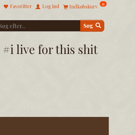
0
Favoritter
Log ind
Indkøbskurv
Søg
#i live for this shit