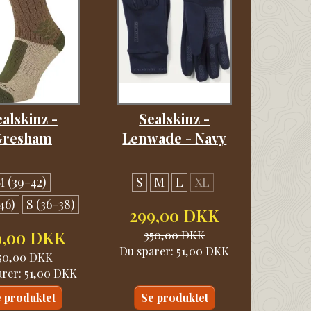
alskinz -
Sealskinz -
Gresham
Lenwade - Navy
M (39-42)
S
M
L
XL
46)
S (36-38)
299,00 DKK
9,00 DKK
350,00 DKK
Du sparer:
51,00 DKK
50,00 DKK
arer:
51,00 DKK
 produktet
Se produktet