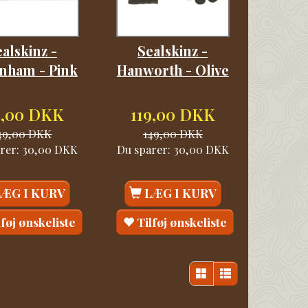
alskinz -
Sealskinz -
nham - Pink
Hanworth - Olive
9,00 DKK
119,00 DKK
49,00 DKK
149,00 DKK
rer:
30,00 DKK
Du sparer:
30,00 DKK
LÆG I KURV
LÆG I KURV
lføj ønskeliste
Tilføj ønskeliste