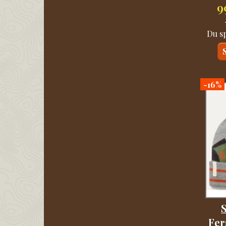
9
Du s
-16%
S
Fer