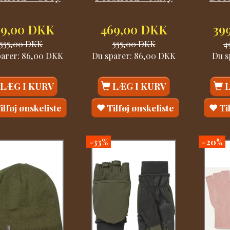
69,00 DKK
469,00 DKK
39
555,00 DKK
555,00 DKK
4
parer:
86,00 DKK
Du sparer:
86,00 DKK
Du s
LÆG I KURV
LÆG I KURV
ilføj ønskeliste
Tilføj ønskeliste
Ti
-33%
-20%