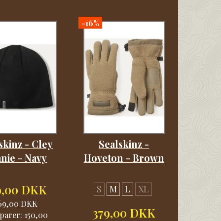
-16%
skinz - Cley
Sealskinz -
nie - Navy
Hoveton - Brown
9,00 DKK
S
M
L
XL
69,00 DKK
379,00 DKK
parer:
150,00