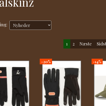
alskinz
ing:
1
2
Næste
Sids
-20%
-14%