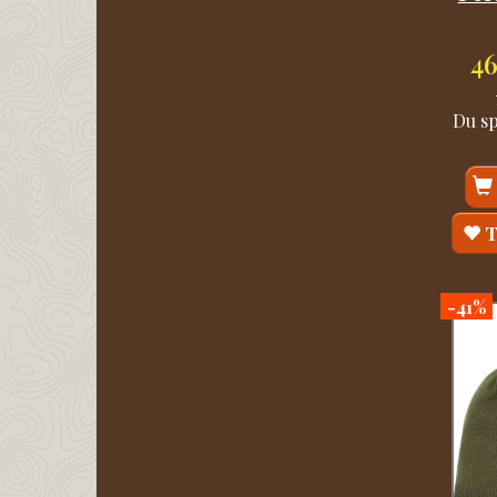
4
Du s
T
-41%