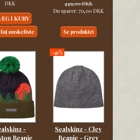
DKK
449,00 DKK
Du sparer:
70,00 DKK
LÆG I KURV
lføj ønskeliste
Se produktet
-41%
alskinz -
Sealskinz - Cley
ston Beanie
Beanie - Grey