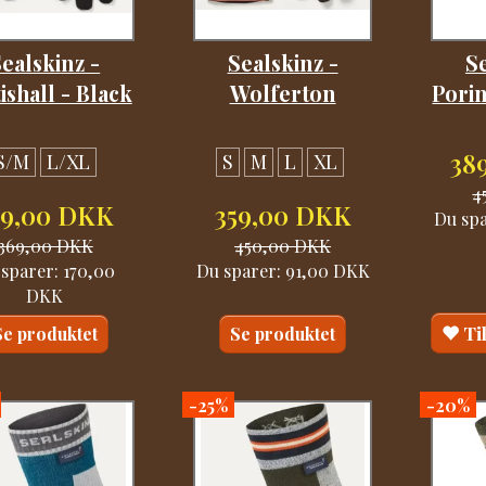
ealskinz -
Sealskinz -
Se
ishall - Black
Wolferton
Pori
38
S/M
L/XL
S
M
L
XL
4
99,00 DKK
359,00 DKK
Du sp
369,00 DKK
450,00 DKK
 sparer:
170,00
Du sparer:
91,00 DKK
DKK
Ti
Se produktet
Se produktet
-25%
-20%