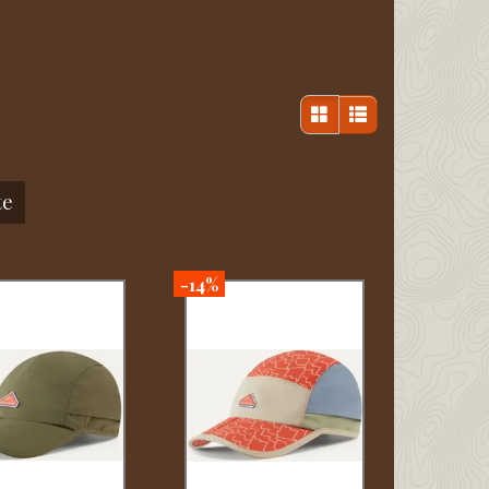
te
-14%