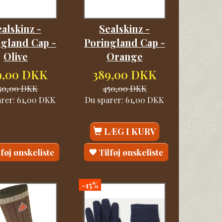
alskinz -
Sealskinz -
ngland Cap -
Poringland Cap -
Olive
Orange
9,00 DKK
389,00 DKK
50,00 DKK
450,00 DKK
arer:
61,00 DKK
Du sparer:
61,00 DKK
LÆG I KURV
lføj ønskeliste
Tilføj ønskeliste
-15%