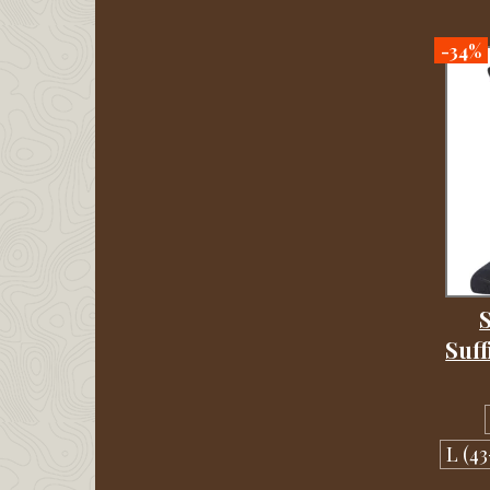
-34%
S
Suff
L (43