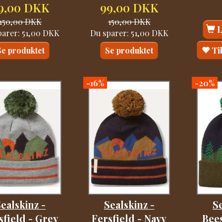
9,00 DKK
99,00 DKK
150,00 DKK
150,00 DKK
parer:
51,00 DKK
Du sparer:
51,00 DKK
Ti
Se produktet
Se produktet
-16%
-20%
ealskinz -
Sealskinz -
Se
sfield - Grey
Fersfield - Navy
Bee