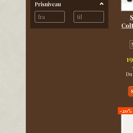
Prisniveau
& Beanies
(
6
)
Brands / Sealskinz
(
31
)
S
Colt
Shop by Gear /
Strømper & Sleeves /
Strømper / Sealskinz
(
5
)
1
Trail Tøj / Strømper &
Sleeves / Strømper /
Sealskinz
(
5
)
Du
-20%