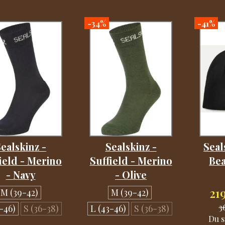
-34%
-41%
ealskinz -
Sealskinz -
Seal
ield - Merino
Suffield - Merino
Bea
- Navy
- Olive
21
M (39-42)
M (39-42)
3
-46)
S (36-38)
L (43-46)
S (36-38)
Du s