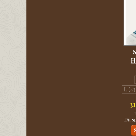
S
H
L (43
3
Du s