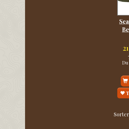
Sea
Be
2
Du
T
Sorter