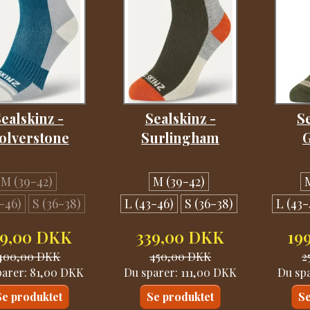
ealskinz -
Sealskinz -
Se
olverstone
Surlingham
M (39-42)
M (39-42)
-46)
S (36-38)
L (43-46)
S (36-38)
L (43-
19,00 DKK
339,00 DKK
19
400,00 DKK
450,00 DKK
2
parer:
81,00 DKK
Du sparer:
111,00 DKK
Du sp
Se produktet
Se produktet
Se