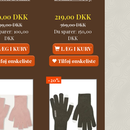
9,00 DKK
219,00 DKK
99,00 DKK
369,00 DKK
parer:
100,00
Du sparer:
150,00
DKK
DKK
LÆG I KURV
LÆG I KURV
lføj ønskeliste
Tilføj ønskeliste
-20%