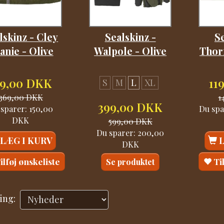
lskinz - Cley
Sealskinz -
Se
anie - Olive
Walpole - Olive
Thor
19,00 DKK
11
S
M
L
XL
369,00 DKK
1
399,00 DKK
 sparer:
150,00
Du spa
DKK
599,00 DKK
Du sparer:
200,00
LÆG I KURV
DKK
ilføj ønskeliste
Ti
Se produktet
ing: