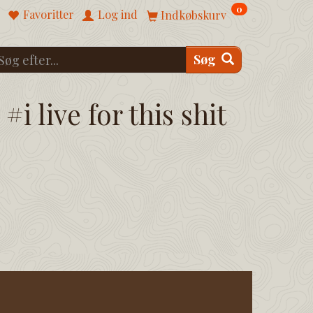
0
Favoritter
Log ind
Indkøbskurv
Søg
#i live for this shit