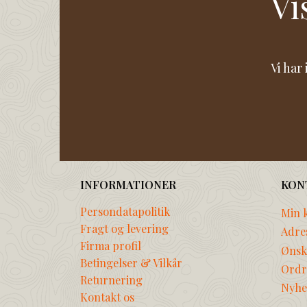
Vi
Vi har
INFORMATIONER
KON
Persondatapolitik
Min 
Fragt og levering
Adre
Firma profil
Ønske
Betingelser & Vilkår
Ordr
Returnering
Nyhe
Kontakt os