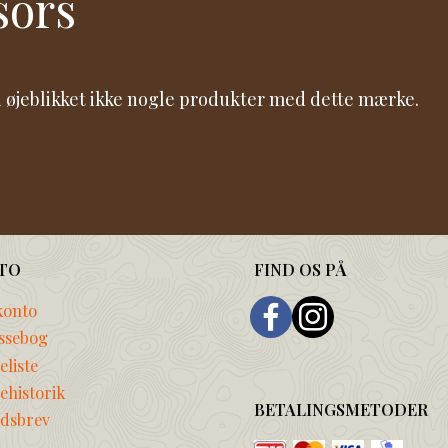
sors
 i øjeblikket ikke nogle produkter med dette mærke.
TO
FIND OS PÅ
konto
ssebog
liste
ehistorik
BETALINGSMETODER
dsbrev