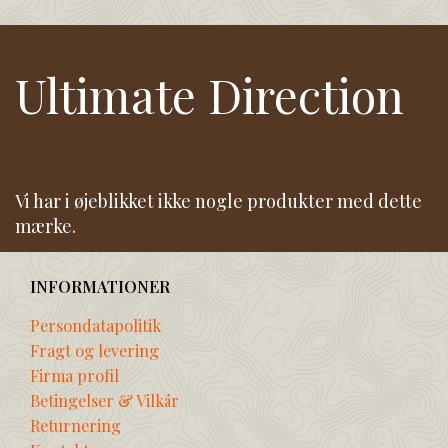
Ultimate Direction
Vi har i øjeblikket ikke nogle produkter med dette
mærke.
INFORMATIONER
Persondatapolitik
Fragt og levering
Firma profil
Betingelser & Vilkår
Returnering