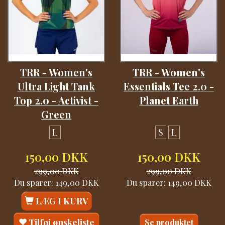
TRR - Women's
TRR - Women's
Ultra Light Tank
Essentials Tee 2.0 -
Top 2.0 - Activist -
Planet Earth
Green
L
S
L
150,00 DKK
150,00 DKK
299,00 DKK
299,00 DKK
Du sparer:
149,00 DKK
Du sparer:
149,00 DKK
LÆG I KURV
Tilføj ønskeliste
Se produktet