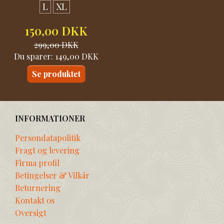
L
XL
150,00 DKK
299,00 DKK
Du sparer:
149,00 DKK
Se produktet
INFORMATIONER
Persondatapolitik
Fragt og levering
Firma profil
Betingelser & Vilkår
Returnering
Kontakt os
Oversigt