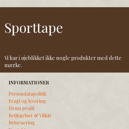
Sporttape
Vi har i øjeblikket ikke nogle produkter med dette
mærke.
INFORMATIONER
Persondatapolitik
Fragt og levering
Firma profil
Betingelser & Vilkår
Returnering