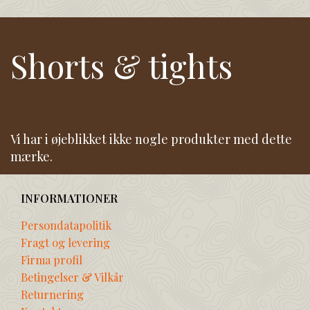
Shorts & tights
Vi har i øjeblikket ikke nogle produkter med dette
mærke.
INFORMATIONER
Persondatapolitik
Fragt og levering
Firma profil
Betingelser & Vilkår
Returnering