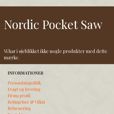
Nordic Pocket Saw
Vi har i øjeblikket ikke nogle produkter med dette
mærke.
INFORMATIONER
Persondatapolitik
Fragt og levering
Firma profil
Betingelser & Vilkår
Returnering