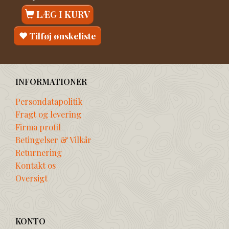
LÆG I KURV
Tilføj ønskeliste
INFORMATIONER
Persondatapolitik
Fragt og levering
Firma profil
Betingelser & Vilkår
Returnering
Kontakt os
Oversigt
KONTO