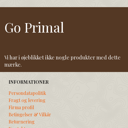
Go Primal
Vi har i øjeblikket ikke nogle produkter med dette
mærke.
INFORMATIONER
Persondatapolitik
Fragt og levering
Firma profil
Betingelser & Vilkår
Returnering