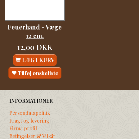
Feuerhand - Væge
12 cm.
12,00 DKK
LÆG I KURV
Tilføj ønskeliste
INFORMATIONER
Persondatapolitik
Fragt og levering
Firma profil
Betingelser & Vilkår