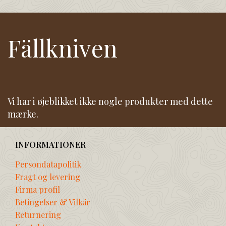
Fällkniven
Vi har i øjeblikket ikke nogle produkter med dette
mærke.
INFORMATIONER
Persondatapolitik
Fragt og levering
Firma profil
Betingelser & Vilkår
Returnering