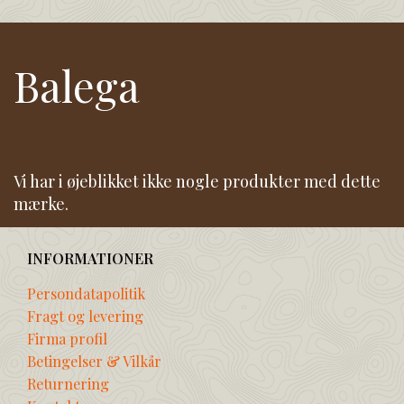
Balega
Vi har i øjeblikket ikke nogle produkter med dette
mærke.
INFORMATIONER
Persondatapolitik
Fragt og levering
Firma profil
Betingelser & Vilkår
Returnering